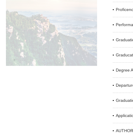
Proficenc
Performa
Graduatio
Graducati
Degree A
Departur
Graduatio
Applicat
AUTHORI