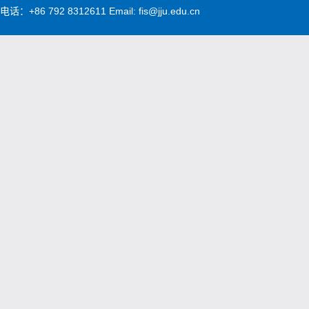
电话：+86 792 8312611 Email: fis@jju.edu.cn